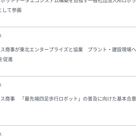
るロボットデータエコシステム構築を目指す一般社団法人AIロボ
員として参画
ス
ティクス商事が東北エンタープライズと協業 プラント・建設現場
を促進
ス
ティクス商事 「最先端四足歩行ロボット」の普及に向けた基本合
ス