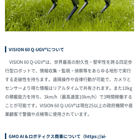
VISION 60 Q-UGV®について
VISION 60 Q-UGV®は、世界最高の耐久性・堅牢性を誇る四足歩
行型ロボットで、情報収集・監視・偵察等をあらゆる地形で実行
する走破性を持ちます。遠隔操作や自律行動が可能で、カメラと
センサーより得た情報はリアルタイムで共有されます。また10kg
の積載能力を持ち、3km/h（最高速度10km/h）で3時間稼働する
ことが可能です。VISION 60 Q-UGV®は現在25以上の政府機関や産
業顧客で警備や点検等に使用されています。
GMO AI＆ロボティクス商事について（
https://ai-