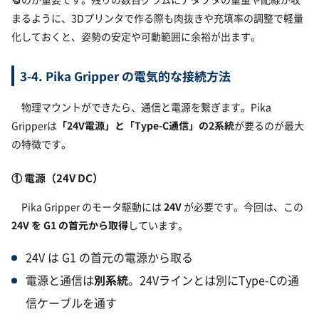
まるように、3Dプリンタで作る際も肉抜きや充填率の調整で軽量
化しておくと、姿勢の安定や可動範囲に余裕が出ます。
3-4. Pika Gripper の電気的な接続方法
物理マウントができたら、通信と電源を繋ぎます。Pika
Gripperは
「24V電源」と
「Type-C通信」
の2系統
が要るのが最大
の特徴です。
① 電源（24V DC）
Pika Gripper のモータ駆動には
24V
が必要です。今回は、この
24V を G1 の首元から取得
しています。
24V は G1 の首元の電源から取る
電源と通信は
別系統
。24Vラインとは別にType-Cの通
信ケーブルを通す