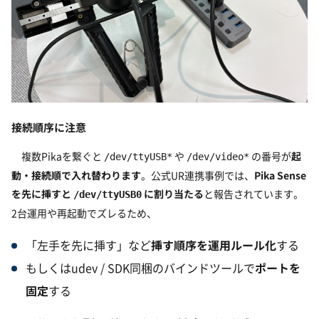
接続順序に注意
複数Pikaを繋ぐと
や
の番号が
起
/dev/ttyUSB*
/dev/video*
動・接続順で入れ替わります
。公式UR連携事例では、
Pika Sense
を先に挿すと
に割り当たる
と報告されています。
/dev/ttyUSB0
2台運用や再起動でズレるため、
「左手を先に挿す」など
挿す順序を運用ルール化
する
もしくはudev / SDK同梱のバインドツールで
ポートを
固定
する