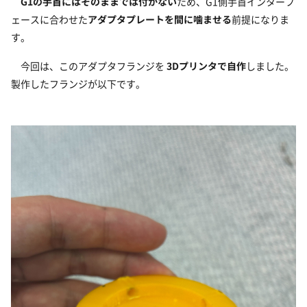
G1の手首にはそのままでは付かない
ため、G1側手首インターフ
ェースに合わせた
アダプタプレートを間に噛ませる
前提になりま
す。
今回は、このアダプタフランジを
3Dプリンタで自作
しました。
製作したフランジが以下です。