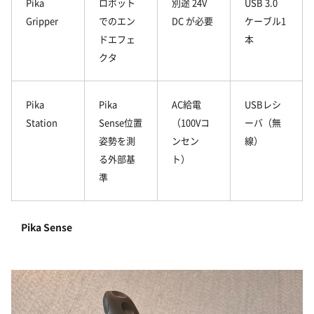
Pika
ロボット
別途 24V
USB 3.0
Gripper
でのエン
DC が必要
ケーブル1
ドエフェ
本
クタ
Pika
Pika
AC給電
USBレシ
Station
Sense位置
（100Vコ
ーバ（無
姿勢を測
ンセン
線）
る外部基
ト）
準
Pika Sense