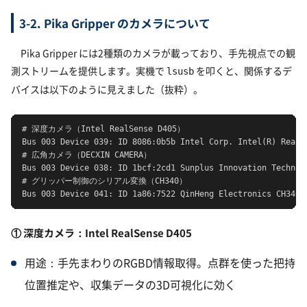
3-2. Pika Gripper のカメラについて
Pika Gripper には2種類のカメラが載っており、手先視点での観
測ストリームを提供します。実機で
を叩くと、関係するデ
lsusb
バイスは以下のように見えました（抜粋）。
# 深度カメラ（Intel RealSense D405）

Bus 003 Device 039: ID 8086:0b5b Intel Corp. Intel(R) RealSe
# 広角カメラ（DECXIN CAMERA）

Bus 003 Device 038: ID 1bcf:2cd1 Sunplus Innovation Technolo
# グリッパー制御のシリアル変換（CH340）

Bus 003 Device 041: ID 1a86:7522 QinHeng Electronics CH340 
① 深度カメラ：Intel RealSense D405
用途：手先まわりのRGBD情報取得。点群を使った把持
位置推定や、収集データの3D可視化に効く