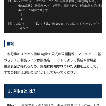
(3) G1へデプロイ  Jetson Orin NX が観測取得とG1制御を担当し、

      推論は別PC（推論サーバ）で実行。観測を送り→推論結果を受け取り

      →G1アーム制御で動かす

        │

        ▼

(4) スポンジ      G1 + Pika Gripper でスポンジをピッキング ← 冒
    ピッキング
補足
本記事のスペック値は AgileX 公式の公開情報・マニュアルに基
づきます。製品ラインは販売店・ロットによって構成や付属品・
重量表記が揺れるため、
実際に同梱されていた現物を正
として、
本文の数値は確認の出発点として扱ってください。
1. Pikaとは?
Pika
は、模倣学習・VLA向けの「データ収集グリッパー」シス