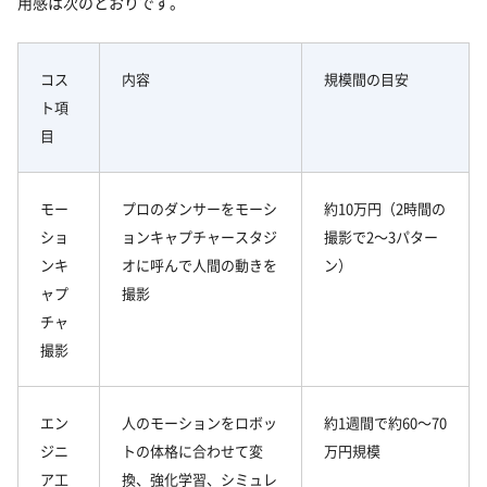
用感は次のとおりです。
コス
内容
規模間の目安
ト項
目
モー
プロのダンサーをモーシ
約10万円（2時間の
ショ
ョンキャプチャースタジ
撮影で2〜3パター
ンキ
オに呼んで人間の動きを
ン）
ャプ
撮影
チャ
撮影
エン
人のモーションをロボッ
約1週間で約60〜70
ジニ
トの体格に合わせて変
万円規模
ア工
換、強化学習、シミュレ