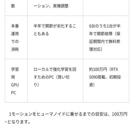
数
ーション、実機調整
本番
半年で関節が劣化するこ
6台のうち1台が半
運用
ともある
年で関節故障（保
での
証期間内で無料修
消耗
理対応）
学習
ローカルで強化学習を回
約100万円（RTX
用
すためのPC（買い切
5090搭載、初期投
GPU
り）
資）
PC
1モーションをヒューマノイドに乗せるまでの目安は、100万円
~となります。