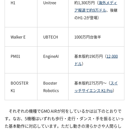
H1
Unitree
約1,300万円（
海外メディ
ア報道で約9万ドル
、後継
のH1-2が登場）
Walker E
UBTECH
1000万円台後半
PM01
EngineAI
基本版約190万円（
12,000
ドル
）
BOOSTER
Booster
基本版約275万円〜（
スイ
K1
Robotics
ッチサイエンス K1 Pro
）
それぞれの機種でGMO AIRが何をしているかは以下のとおりで
す。なお、5機種はいずれも歩行・走行・ダンス・手を振るといっ
た基本動作に対応しています。ただし動きの滑らかさや人間らし